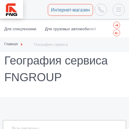
Интернет-магазин
Для спецтехники
Для грузовых автомобилей
Центр восст
Главная
География сервиса
География сервиса
FNGROUP
Все регионы