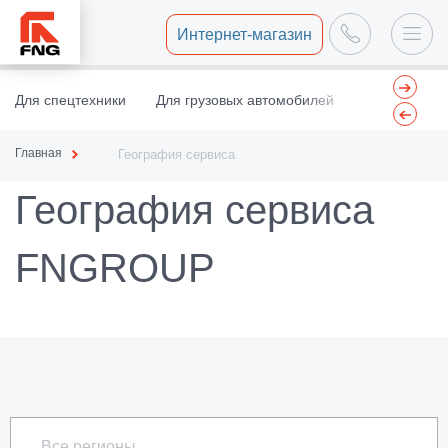
Интернет-магазин
Для спецтехники
Для грузовых автомобилей
Центр восст
Главная
География сервиса
География сервиса
FNGROUP
Все регионы