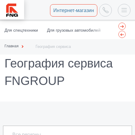
Интернет-магазин
Для спецтехники
Для грузовых автомобилей
Центр восст
Главная
География сервиса
География сервиса
FNGROUP
Все регионы