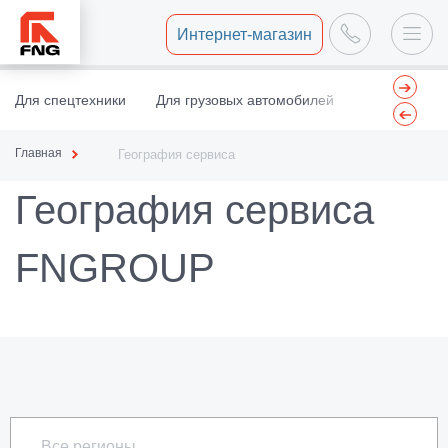
Интернет-магазин
Для спецтехники
Для грузовых автомобилей
Центр восст
Главная
География сервиса
География сервиса
FNGROUP
Все регионы