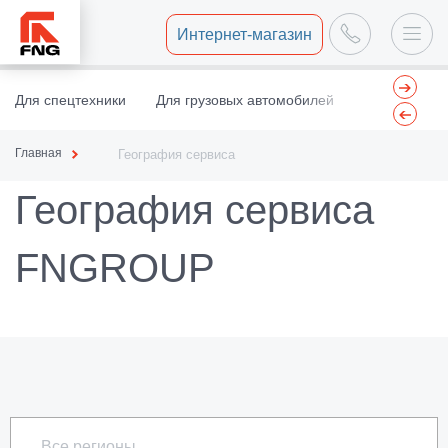
Интернет-магазин
Для спецтехники
Для грузовых автомобилей
Центр восст
Главная
География сервиса
География сервиса
FNGROUP
Все регионы