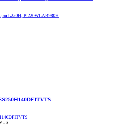
ия для L220H, PI220WLAB980H
, ES250H140DFITVTS
50H140DFITVTS