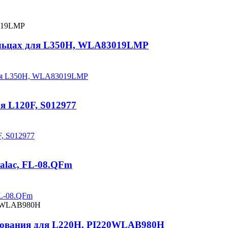
пальцах для L350H, WLA83019LMP
 для L350H, WLA83019LMP
я L120F, S012977
F, S012977
calac, FL-08.QFm
FL-08.QFm
удования для L220H, PI220WLAB980H