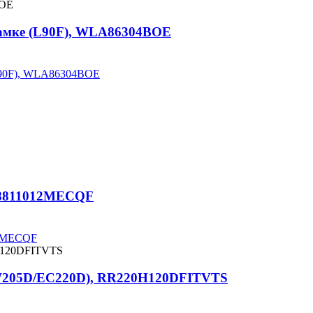
замке (L90F), WLA86304BOE
(L90F), WLA86304BOE
, 8811012MECQF
12MECQF
(EW205D/EC220D), RR220H120DFITVTS