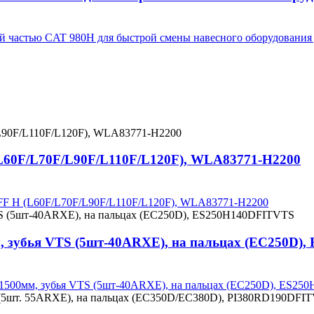
ной частью CAT 980H для быстрой смены навесного оборудован
L60F/L70F/L90F/L110F/L120F), WLA83771-H2200
AFF H (L60F/L70F/L90F/L110F/L120F), WLA83771-H2200
м, зубья VTS (5шт-40ARXE), на пальцах (EC250D)
а 1500мм, зубья VTS (5шт-40ARXE), на пальцах (EC250D), ES2