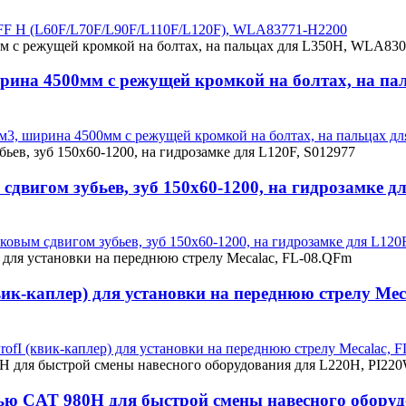
AFF H (L60F/L70F/L90F/L110F/L120F), WLA83771-H2200
ширина 4500мм с режущей кромкой на болтах, на 
,7м3, ширина 4500мм с режущей кромкой на болтах, на пальцах
вигом зубьев, зуб 150х60-1200, на гидрозамке дл
овым сдвигом зубьев, зуб 150х60-1200, на гидрозамке для L120
вик-каплер) для установки на переднюю стрелу Me
ofI (квик-каплер) для установки на переднюю стрелу Mecalac, 
стью CAT 980H для быстрой смены навесного обор