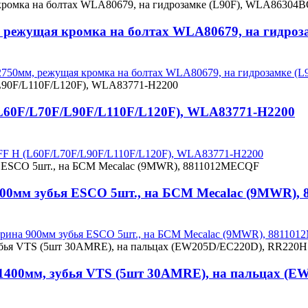
, режущая кромка на болтах WLA80679, на гидро
 2750мм, режущая кромка на болтах WLA80679, на гидрозамке 
L60F/L70F/L90F/L110F/L120F), WLA83771-H2200
AFF H (L60F/L70F/L90F/L110F/L120F), WLA83771-H2200
 900мм зубья ESCO 5шт., на БСМ Mecalac (9MWR)
ширина 900мм зубья ESCO 5шт., на БСМ Mecalac (9MWR), 88110
а 1400мм, зубья VTS (5шт 30AMRE), на пальцах 