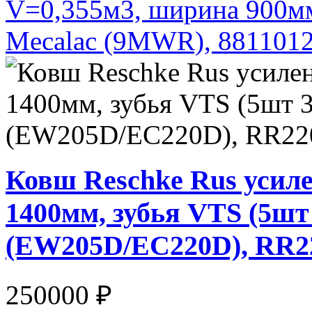
V=0,355м3, ширина 900мм
Mecalac (9MWR), 88110
Ковш Reschke Rus усил
1400мм, зубья VTS (5ш
(EW205D/EC220D), RR
250000 ₽