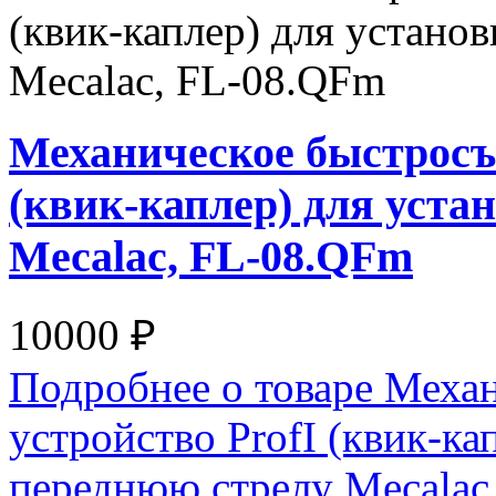
Механическое быстросъё
(квик-каплер) для уста
Mecalac, FL-08.QFm
10000 ₽
Подробнее о товаре Меха
устройство ProfI (квик-ка
переднюю стрелу Mecalac