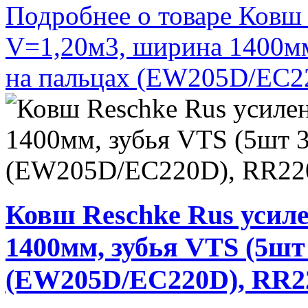
Подробнее о товаре Ковш
V=1,20м3, ширина 1400м
на пальцах (EW205D/EC
Ковш Reschke Rus усил
1400мм, зубья VTS (5ш
(EW205D/EC220D), RR