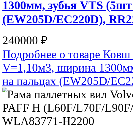
1300мм, зубья VTS (5ш
(EW205D/EC220D), RR
240000 ₽
Подробнее о товаре Ковш
V=1,10м3, ширина 1300м
на пальцах (EW205D/EC