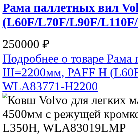
Рама паллетных вил Vo
(L60F/L70F/L90F/L110F
250000 ₽
Подробнее о товаре Рама 
Ш=2200мм, PAFF H (L60F
WLA83771-H2200