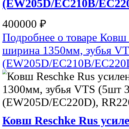
(EW205D/EC210B/EC22
400000 ₽
Подробнее о товаре Ковш 
ширина 1350мм, зубья VT
(EW205D/EC210B/EC220
Ковш Reschke Rus усил