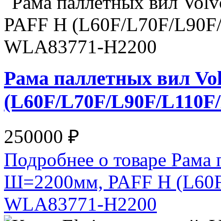
Рама паллетных вил Vo
(L60F/L70F/L90F/L110F
250000 ₽
Подробнее о товаре Рама 
Ш=2200мм, PAFF H (L60F
WLA83771-H2200