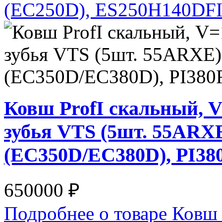
(EC250D), ES250H140DF
Ковш ProfI скальный, V
зубья VTS (5шт. 55ARXE
(EC350D/EC380D), PI3
650000 ₽
Подробнее о товаре Ковш 