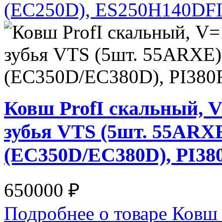
(EC250D), ES250H140DF
Ковш ProfI скальный, V
зубья VTS (5шт. 55ARXE
(EC350D/EC380D), PI3
650000 ₽
Подробнее о товаре Ковш 