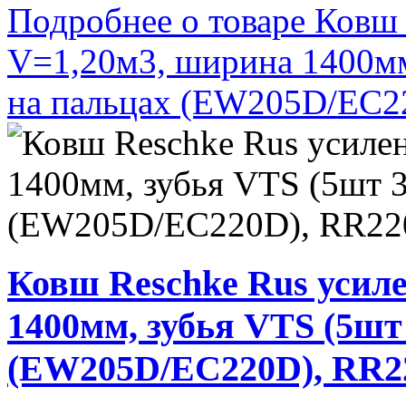
Подробнее о товаре Ковш
V=1,20м3, ширина 1400м
на пальцах (EW205D/EC
Ковш Reschke Rus усил
1400мм, зубья VTS (5ш
(EW205D/EC220D), RR