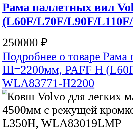
Рама паллетных вил Vo
(L60F/L70F/L90F/L110F
250000 ₽
Подробнее о товаре Рама 
Ш=2200мм, PAFF H (L60F
WLA83771-H2200