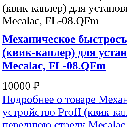
Механическое быстросъё
(квик-каплер) для уста
Mecalac, FL-08.QFm
10000 ₽
Подробнее о товаре Меха
устройство ProfI (квик-ка
переднюю стрелу Mecalac