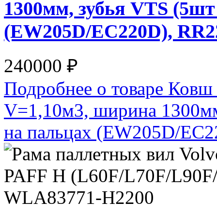
1300мм, зубья VTS (5ш
(EW205D/EC220D), RR
240000 ₽
Подробнее о товаре Ковш
V=1,10м3, ширина 1300м
на пальцах (EW205D/EC