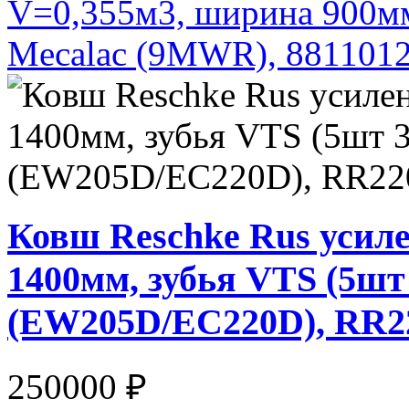
V=0,355м3, ширина 900мм
Mecalac (9MWR), 88110
Ковш Reschke Rus усил
1400мм, зубья VTS (5ш
(EW205D/EC220D), RR
250000 ₽