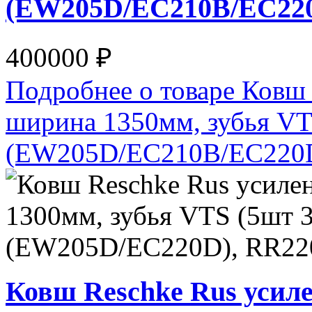
(EW205D/EC210B/EC22
400000 ₽
Подробнее о товаре Ковш 
ширина 1350мм, зубья VT
(EW205D/EC210B/EC220
Ковш Reschke Rus усил