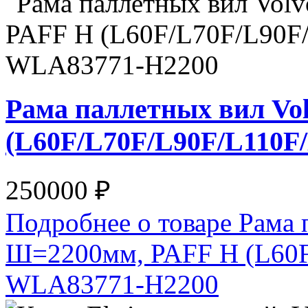
Рама паллетных вил Vo
(L60F/L70F/L90F/L110F
250000 ₽
Подробнее о товаре Рама 
Ш=2200мм, PAFF H (L60F
WLA83771-H2200