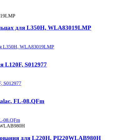
пальцах для L350H, WLA83019LMP
 для L350H, WLA83019LMP
я L120F, S012977
F, S012977
calac, FL-08.QFm
FL-08.QFm
удования для L220H, PI220WLAB980H