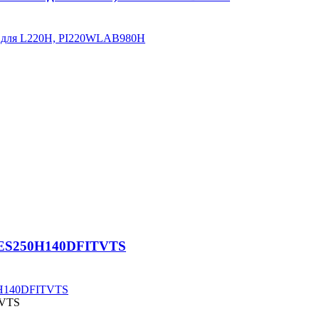
ия для L220H, PI220WLAB980H
, ES250H140DFITVTS
50H140DFITVTS