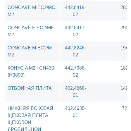
CONCAVE M-EC2/MC
442.8419-
2839
M2
02
CONCAVE F-EC2/MF
442.8417-
2908
M2
02
CONCAVE M-EC2/M
442.8246-
1940
M2
02
КОНУС A M2 - CH430
442.7988-
1828
(H3800)
02
ОТБОЙНАЯ ПЛИТА
402.4668-
1496
01
НИЖНЯЯ БОКОВАЯ
402.4635-
722
ЩЕКОВАЯ ПЛИТА
01
ЩЕКОВОЙ
ДРОБИЛЬНОЙ