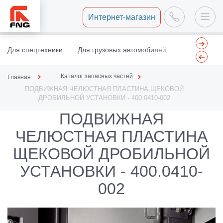
Интернет-магазин
Для спецтехники
Для грузовых автомобилей
Центр восст
Каталог запасных частей
Главная
ПОДВИЖНАЯ ЧЕЛЮСТНАЯ ПЛАСТИНА ЩЕКОВОЙ
ДРОБИЛЬНОЙ УСТАНОВКИ - 400.0410-002
ПОДВИЖНАЯ
ЧЕЛЮСТНАЯ ПЛАСТИНА
ЩЕКОВОЙ ДРОБИЛЬНОЙ
УСТАНОВКИ - 400.0410-
002