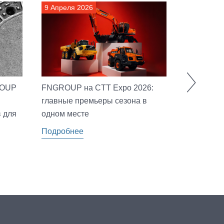
9 Апреля 2026
20 Марта 
ROUP
FNGROUP на CTT Expo 2026:
FNGROUP 
главные премьеры сезона в
Обогащен
 для
одном месте
в Новоси
Подробнее
Подробне