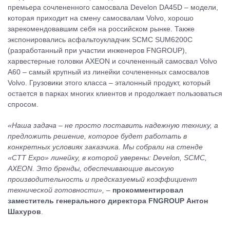
премьера сочлененного самосвала Develon DA45D – модели,
которая приходит на смену самосвалам Volvo, хорошо
зарекомендовавшим себя на российском рынке. Также
экспонировались асфальтоукладчик SCMC SUM6200C
(разработанный при участии инженеров FNGROUP),
харвестерные головки AXEON и сочлененный самосвал Volvo
A60 – самый крупный из линейки сочлененных самосвалов
Volvo. Грузовики этого класса – эталонный продукт, который
остается в парках многих клиентов и продолжает пользоваться
спросом.
«Наша задача – не просто поставить надежную технику, а
предложить решение, которое будет работать в
конкретных условиях заказчика. Мы собрали на стенде
«CTT Expo» линейку, в которой уверены: Develon, SCMC,
AXEON. Это бренды, обеспечивающие высокую
производительность и предсказуемый коэффициент
технической готовности»,
–
прокомментировал
заместитель генерального директора FNG
ROUP
Антон
Шахуров
.