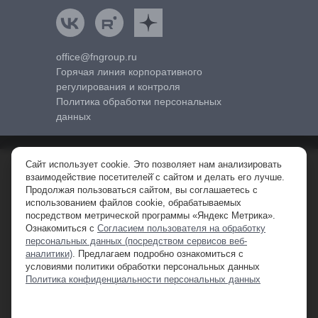
ВКонтакте
Rutube
Яндекс.Дзен
office@fngroup.ru
Горячая линия корпоративного
регулирования и контроля
Политика обработки персональных
данных
Сайт использует cookie. Это позволяет нам анализировать
© 2010-2026 FNGROUP (FNG) – официальный дистрибьютор
взаимодействие посетителей̆ с сайтом и делать его лучше.
спецтехники в РФ.
Продолжая пользоваться сайтом, вы соглашаетесь с
ООО «ФН Машины». ИНН 7710761161 КПП 509950001 ОГРН
использованием файлов cookie, обрабатываемых
1097746801030.
посредством метрической программы «Яндекс Метрика».
Ознакомиться с
Согласием пользователя на обработку
персональных данных (посредством сервисов веб-
**Обращаем ваше внимание на то, что данный интернет-сайт, а также
аналитики)
. Предлагаем подробно ознакомиться с
вся информация о товарах , ценах и специальных предложениях,
условиями политики обработки персональных данных
предоставленная на нём, носит исключительно информационный
Политика конфиденциальности персональных данных
характер и ни при каких условиях не является публичной офертой,
определяемой положениями Статьи 437 Гражданского кодекса
Российской Федерации. Для получения подробной информации о