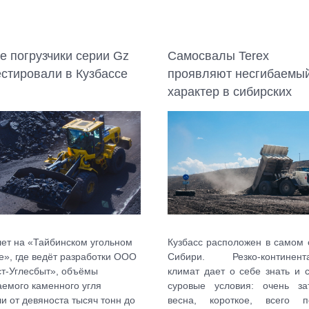
е погрузчики серии Gz
Самосвалы Terex
естировали в Кузбассе
проявляют несгибаемы
характер в сибирских
условиях
лет на «Тайбинском угольном
Кузбасс расположен в самом 
е», где ведёт разработки ООО
Сибири. Резко-континент
т-Углесбыт», объёмы
климат дает о себе знать и 
емого каменного угля
суровые условия: очень за
и от девяноста тысяч тонн до
весна, короткое, всего п