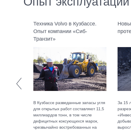
Опыт эксплуатации
дце
Техника Volvo в Кузбассе.
Новы
Опыт компании «Сиб-
прот
Транзит»
 из самых
В Кузбассе разведанные запасы угля
За 15 
ывающих
для открытых работ составляют 11,5
разрез
о края,
миллиардов тонн, в том числе
«Инвес
онный
дефицитных коксующихся марок,
добыва
 лесов...
чрезвычайно востребованных на
выросл