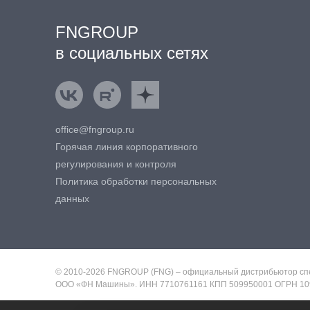
FNGROUP
в социальных сетях
ВКонтакте
Rutube
Яндекс.Дзен
office@fngroup.ru
Горячая линия корпоративного
регулирования и контроля
Политика обработки персональных
данных
© 2010-2026 FNGROUP (FNG) – официальный дистрибьютор спе
ООО «ФН Машины». ИНН 7710761161 КПП 509950001 ОГРН 10