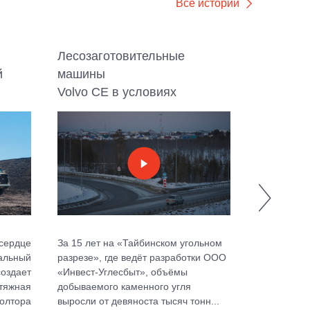
Все истории
Лесозаготовительные
Карьерн
й
машины
Terex. П
Volvo CE в условиях
прочност
крайнего севера
сердце
За 15 лет на «Тайбинском угольном
В 80 км от
альный
разрезе», где ведёт разработки ООО
степей, ле
создает
«Инвест-Углесбыт», объёмы
Именно так
тяжная
добываемого каменного угля
ширине почт
олтора
выросли от девяноста тысяч тонн...
глубине 22