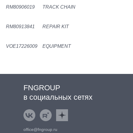
RM80906019
TRACK CHAIN
RM80913841
REPAIR KIT
VOE17226009
EQUIPMENT
FNGROUP
в социальных сетях
ВКонтакте
Rutube
Яндекс.Дзен
office@fngroup.ru