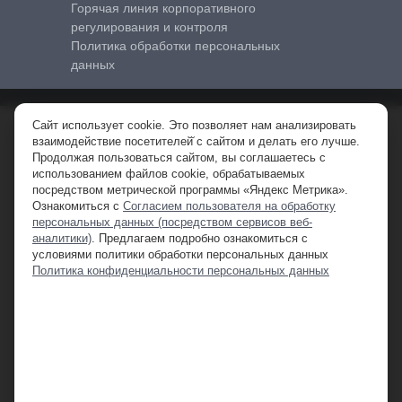
Горячая линия корпоративного
регулирования и контроля
Политика обработки персональных
данных
Сайт использует cookie. Это позволяет нам анализировать
© 2010-2026 FNGROUP (FNG) – официальный дистрибьютор
взаимодействие посетителей̆ с сайтом и делать его лучше.
спецтехники в РФ.
Продолжая пользоваться сайтом, вы соглашаетесь с
ООО «ФН Машины». ИНН 7710761161 КПП 509950001 ОГРН
использованием файлов cookie, обрабатываемых
1097746801030.
посредством метрической программы «Яндекс Метрика».
Ознакомиться с
Согласием пользователя на обработку
персональных данных (посредством сервисов веб-
**Обращаем ваше внимание на то, что данный интернет-сайт, а также
аналитики)
. Предлагаем подробно ознакомиться с
вся информация о товарах , ценах и специальных предложениях,
условиями политики обработки персональных данных
предоставленная на нём, носит исключительно информационный
Политика конфиденциальности персональных данных
характер и ни при каких условиях не является публичной офертой,
определяемой положениями Статьи 437 Гражданского кодекса
Российской Федерации. Для получения подробной информации о
наличии и стоимости указанных товаров и (или) услуг, пожалуйста,
обращайтесь к менеджеру отдела продаж.
1
Предложение действительно при оформлении покупки в лизинг через
ООО Балтийский Лизинг. Обращаем ваше внимание на то, что данный