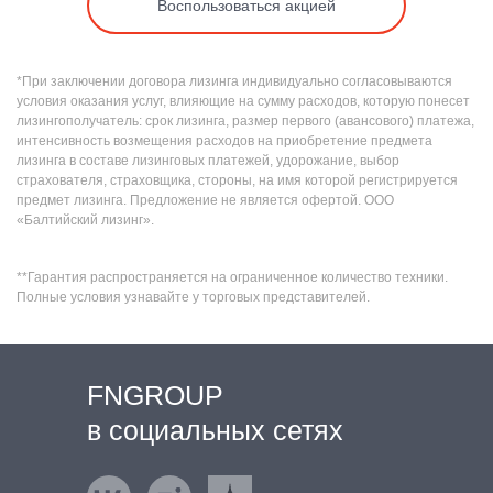
Воспользоваться акцией
*При заключении договора лизинга индивидуально согласовываются
условия оказания услуг, влияющие на сумму расходов, которую понесет
лизингополучатель: срок лизинга, размер первого (авансового) платежа,
интенсивность возмещения расходов на приобретение предмета
лизинга в составе лизинговых платежей, удорожание, выбор
страхователя, страховщика, стороны, на имя которой регистрируется
предмет лизинга. Предложение не является офертой. ООО
«Балтийский лизинг».
**Гарантия распространяется на ограниченное количество техники.
Полные условия узнавайте у торговых представителей.
FNGROUP
в социальных сетях
ВКонтакте
Rutube
Яндекс.Дзен