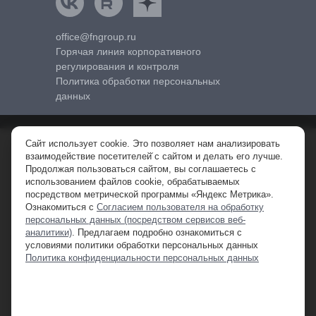
office@fngroup.ru
Горячая линия корпоративного
регулирования и контроля
Политика обработки персональных
данных
Сайт использует cookie. Это позволяет нам анализировать
© 2010-2026 FNGROUP (FNG) – официальный дистрибьютор
взаимодействие посетителей̆ с сайтом и делать его лучше.
спецтехники в РФ.
Продолжая пользоваться сайтом, вы соглашаетесь с
ООО «ФН Машины». ИНН 7710761161 КПП 509950001 ОГРН
использованием файлов cookie, обрабатываемых
1097746801030.
посредством метрической программы «Яндекс Метрика».
Ознакомиться с
Согласием пользователя на обработку
персональных данных (посредством сервисов веб-
**Обращаем ваше внимание на то, что данный интернет-сайт, а также
аналитики)
. Предлагаем подробно ознакомиться с
вся информация о товарах , ценах и специальных предложениях,
условиями политики обработки персональных данных
предоставленная на нём, носит исключительно информационный
Политика конфиденциальности персональных данных
характер и ни при каких условиях не является публичной офертой,
определяемой положениями Статьи 437 Гражданского кодекса
Российской Федерации. Для получения подробной информации о
наличии и стоимости указанных товаров и (или) услуг, пожалуйста,
обращайтесь к менеджеру отдела продаж.