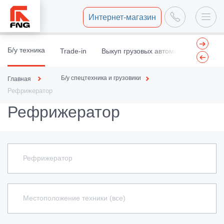
Интернет-магазин
Б/у техника
Trade-in
Выкуп грузовых автомобилей
Вы
Б/у спецтехника и грузовики
Главная
Рефрижератор
Рефрижератор
Рефрижератор
Местоположение техники (все)