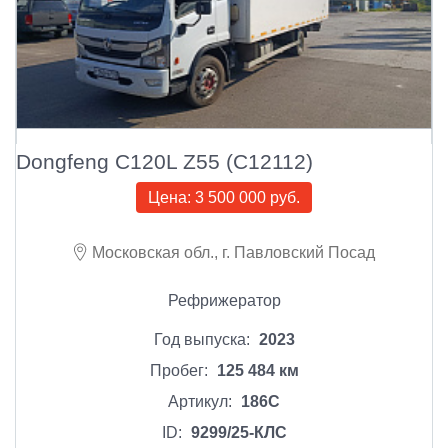
Dongfeng C120L Z55 (С12112)
Цена:
3 500 000 руб.
Московская обл., г. Павловский Посад
Рефрижератор
Год выпуска:
2023
Пробег:
125 484 км
Артикул:
186С
ID:
9299/25-КЛС