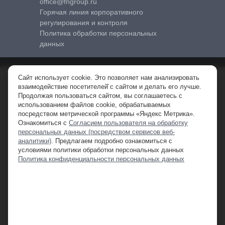
office@fngroup.ru
Горячая линия корпоративного
регулирования и контроля
Политика обработки персональных
данных
Сайт использует cookie. Это позволяет нам анализировать
© 2010-2026 FNGROUP (FNG) – официальный дистрибьютор
взаимодействие посетителей̆ с сайтом и делать его лучше.
спецтехники в РФ.
Продолжая пользоваться сайтом, вы соглашаетесь с
ООО «ФН Машины». ИНН 7710761161 КПП 509950001 ОГРН
использованием файлов cookie, обрабатываемых
1097746801030.
посредством метрической программы «Яндекс Метрика».
Ознакомиться с
Согласием пользователя на обработку
персональных данных (посредством сервисов веб-
**Обращаем ваше внимание на то, что данный интернет-сайт, а также
аналитики)
. Предлагаем подробно ознакомиться с
вся информация о товарах , ценах и специальных предложениях,
условиями политики обработки персональных данных
предоставленная на нём, носит исключительно информационный
Политика конфиденциальности персональных данных
характер и ни при каких условиях не является публичной офертой,
определяемой положениями Статьи 437 Гражданского кодекса
Российской Федерации. Для получения подробной информации о
наличии и стоимости указанных товаров и (или) услуг, пожалуйста,
обращайтесь к менеджеру отдела продаж.
1
Предложение действительно при оформлении покупки в лизинг через