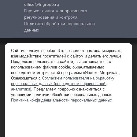
office@fngroup.ru
Горячая линия корпоративного
регулирования и контроля
Политика обработки персональных
данных
Сайт использует cookie. Это позволяет нам анализировать
© 2010-2026 FNGROUP (FNG) – официальный дистрибьютор
взаимодействие посетителей̆ с сайтом и делать его лучше.
спецтехники в РФ.
Продолжая пользоваться сайтом, вы соглашаетесь с
ООО «ФН Машины». ИНН 7710761161 КПП 509950001 ОГРН
использованием файлов cookie, обрабатываемых
1097746801030.
посредством метрической программы «Яндекс Метрика».
Ознакомиться с
Согласием пользователя на обработку
персональных данных (посредством сервисов веб-
**Обращаем ваше внимание на то, что данный интернет-сайт, а также
аналитики)
. Предлагаем подробно ознакомиться с
вся информация о товарах , ценах и специальных предложениях,
условиями политики обработки персональных данных
предоставленная на нём, носит исключительно информационный
Политика конфиденциальности персональных данных
характер и ни при каких условиях не является публичной офертой,
определяемой положениями Статьи 437 Гражданского кодекса
Российской Федерации. Для получения подробной информации о
наличии и стоимости указанных товаров и (или) услуг, пожалуйста,
обращайтесь к менеджеру отдела продаж.
1
Предложение действительно при оформлении покупки в лизинг через