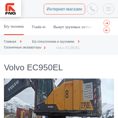
Интернет-магазин
Б/у техника
Trade-in
Выкуп грузовых автомобилей
Вы
Главная
Б/у спецтехника и грузовики
Гусеничные экскаваторы
Volvo EC950EL
Volvo EC950EL