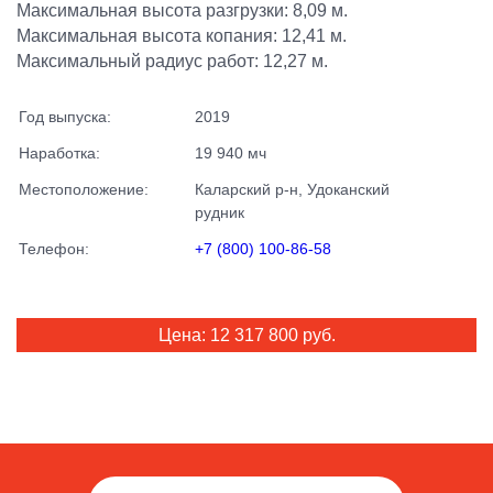
Максимальная высота разгрузки: 8,09 м.
Максимальная высота копания: 12,41 м.
Максимальный радиус работ: 12,27 м.
Удельное давление на грунт: 1,24 кг/см.
Максимальная скорость движения вперёд: 4,4 км/ч.
Год выпуска:
2019
Максимальная скорость движения назад: 2,8 км/ч.
Наработка:
19 940 мч
Местоположение:
Каларский р-н, Удоканский
рудник
Телефон:
+7 (800) 100-86-58
Цена: 12 317 800 руб.